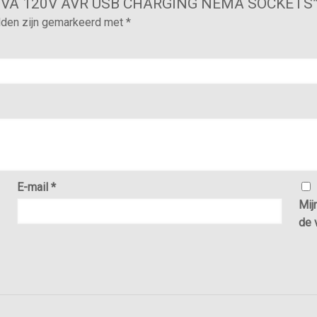
0VA 120V AVR USB CHARGING NEMA SOCKETS” 
lden zijn gemarkeerd met
*
E-mail
*
Mij
de 