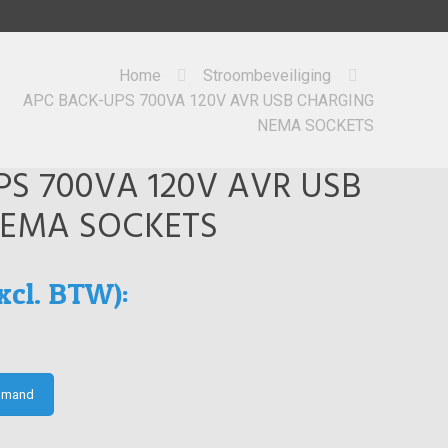
Home
Stroombeveiliging
APC BACK-UPS 700VA 120V AVR USB CHARGING
NEMA SOCKETS
S 700VA 120V AVR USB
EMA SOCKETS
xcl. BTW):
elmand