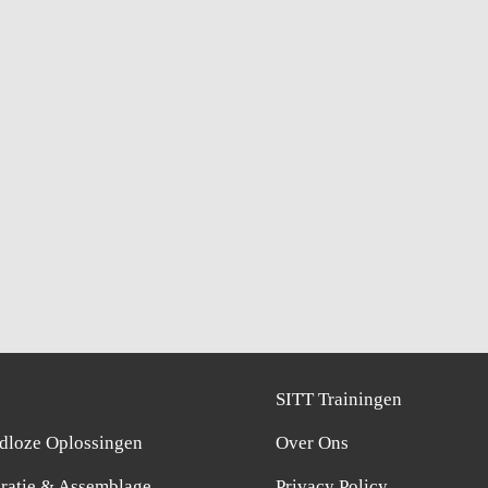
p
SITT Trainingen
dloze Oplossingen
Over Ons
ratie & Assemblage
Privacy Policy