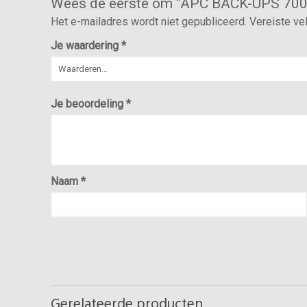
Wees de eerste om “APC BACK-UPS 70
Het e-mailadres wordt niet gepubliceerd.
Vereiste ve
Je waardering
*
Je beoordeling
*
Naam
*
Gerelateerde producten